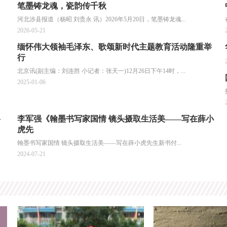
笔墨铸龙魂，瓷韵传千秋
河北涉县报道（杨昭 刘贵永 讯）2026年5月20日，笔墨铸龙魂...
2026-05-21
缅怀伟大领袖毛泽东、歌颂新时代主题教育活动隆重举
行
北京讯(副主编：刘连胜 小记者：张天一)12月26日下午14时，...
2025-01-06
络
李军强《翰墨书写家国情 镜头摄取生活美——写在薛小
虎先
翰墨书写家国情 镜头摄取生活美——写在薛小虎先生新书付...
2024-07-21