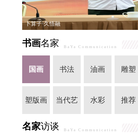
知心姐姐团队莅临旗帜少年总部基地考察交流
书画
名家
BaYa Communication
国画
书法
油画
雕塑
塑版画
当代艺
水彩
推荐
名家
访谈
术
BaYa Communication