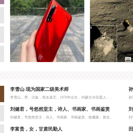
李雪山-现为国家二级美术师
孙
李雪山，男，汉族，笔名嘉艺，1970年出生，内蒙古兴安盟人，...
孙
刘健君，号悠然堂主，诗人、书画家、书画鉴赏
刘健君，号悠然堂主，诗人、书画家、书画鉴赏、收藏家。曾在...
刘
李富贵，女，甘肃民勤人
田