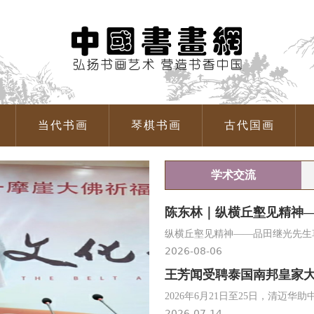
当代书画
琴棋书画
古代国画
学术交流
陈东林｜纵横丘壑见精神
纵横丘壑见精神——品田继光先生草书
2026-08-06
王芳闻受聘泰国南邦皇家大
2026年6月21日至25日，清迈华
2026-07-14