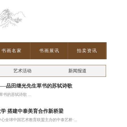
书画名家
书画展讯
拍卖资讯
艺术活动
新闻报道
——品田继光先生草书的苏轼诗歌
风入松·
的苏轼诗歌 ...
平心静气悟
2026-08-
学 搭建中泰美育合作新桥梁
方尺一画
助中心全球中国艺术教育联盟主办的中泰艺桥·...
彭崇谷作：
2026-08-