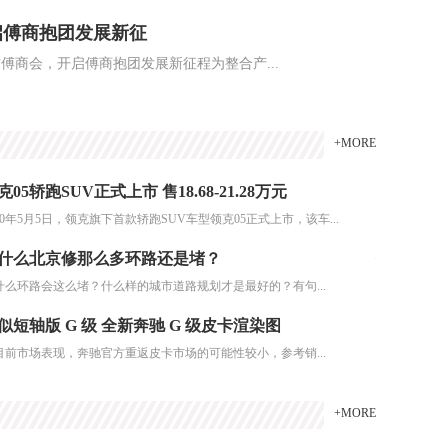
启傅商抱团发展新征
观《湖阳
傅商会，开启傅商抱团发展新征程为整合产...
从2019年
2026-07-
+MORE
克05轿跑SUV正式上市 售18.68-21.28万元
这个五一
020年5月5日，领克旗下首款轿跑SUV车型领克05正式上市，该车...
原标题：这个五
什么北京修那么多环路还是堵？
你有困难
什么环路会这么堵？什么样的城市道路规划才是最好的？有句...
津滨网讯（记者
似短轴版 G 级 全新奔驰 G 级皮卡渲染图
疫情谣言一
目前市场表现，奔驰官方重返皮卡市场的可能性较小，参考销...
随着4月30
+MORE