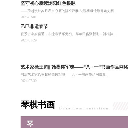
坚守初心赓续浏阳红色根脉
——跨越漫长岁月发自心底的隔空呼唤 兑现祖母遗愿寻访史料...
2026-07-01
乙巳非遗春节
联系古今岁喜通，非遗春节乐无穷。拜年民俗添新彩，祈福神...
2025-01-29
艺术家徐玉超|| 翰墨铸军魂——“八 · 一”书画作品网
书法艺术家徐玉超翰墨铸军魂——八 · 一书画作品网络邀...
2024-07-30
琴棋书画
BaYa Communication
琴