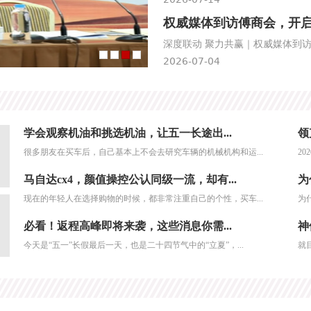
权威媒体到访傅商会，开
深度联动 聚力共赢｜权威媒体到访
2026-07-04
4
1
2
3
学会观察机油和挑选机油，让五一长途出...
领
很多朋友在买车后，自己基本上不会去研究车辆的机械机构和运...
2
马自达cx4，颜值操控公认同级一流，却有...
为
现在的年轻人在选择购物的时候，都非常注重自己的个性，买车...
为
必看！返程高峰即将来袭，这些消息你需...
神
今天是“五一”长假最后一天，也是二十四节气中的“立夏”，...
就