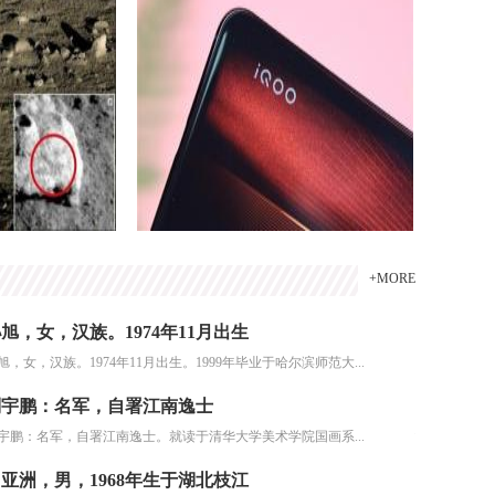
+MORE
旭，女，汉族。1974年11月出生
红心伟业
旭，女，汉族。1974年11月出生。1999年毕业于哈尔滨师范大...
在中华诗词发
刘宇鹏：名军，自署江南逸士
搬上“云
宇鹏：名军，自署江南逸士。就读于清华大学美术学院国画系...
5月18日，
亚洲，男，1968年生于湖北枝江